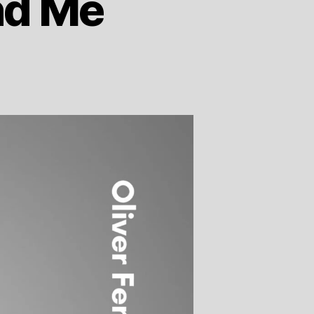
nd Me