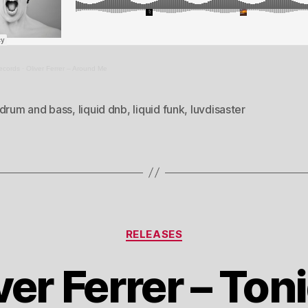
ecords
·
Oliver Ferrer – Around Me
drum and bass
,
liquid dnb
,
liquid funk
,
luvdisaster
Categorias
RELEASES
ver Ferrer – Ton