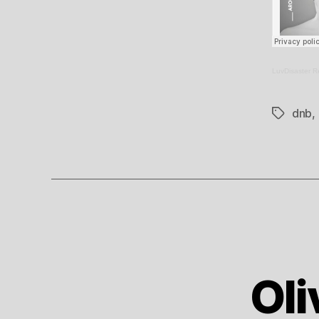
LuvDisaster R
dnb
,
Tags
Oli