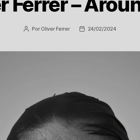
er Ferrer – Arou
Por
Oliver Ferrer
24/02/2024
Autor
Data
do
de
post
publicação