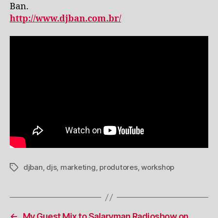
Ban.
http://www.djban.com.br/
djban
,
djs
,
marketing
,
produtores
,
workshop
Tags
←
My Guest Mix to Salaryman Radioshow on