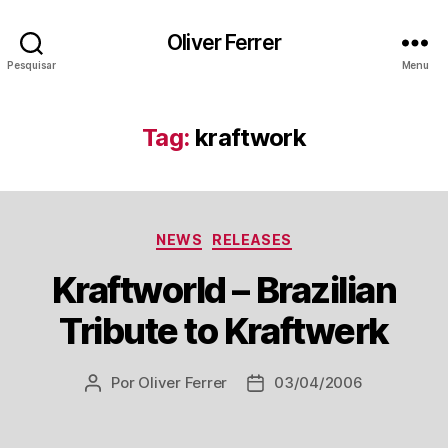
Oliver Ferrer
Pesquisar
Menu
Tag:
kraftwork
Categorias
NEWS
RELEASES
Kraftworld – Brazilian
Tribute to Kraftwerk
Por
Oliver Ferrer
03/04/2006
Autor
Data
do
de
post
publicação